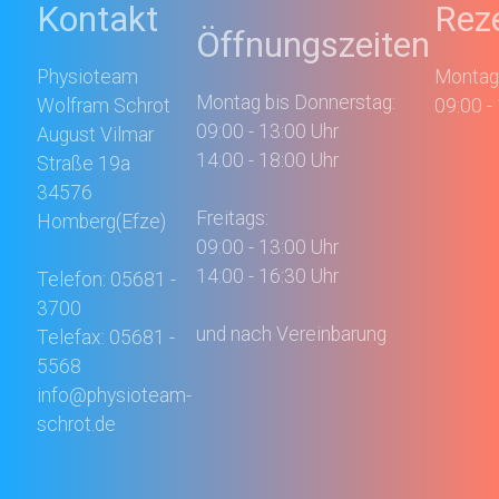
Kontakt
Rez
Öffnungszeiten
Physioteam
Montags
Montag bis Donnerstag:
Wolfram Schrot
09:00 -
09:00 - 13:00 Uhr
August Vilmar
14:00 - 18:00 Uhr
Straße 19a
34576
Freitags:
Homberg(Efze)
09:00 - 13:00 Uhr
14:00 - 16:30 Uhr
Telefon: 05681 -
3700
und nach Vereinbarung
Telefax: 05681 -
5568
info@physioteam-
schrot.de